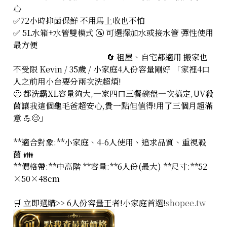
心
✅72小時抑菌保鮮 不用馬上收也不怕
✅ 5L水箱+水管雙模式 🚰 可選擇加水或接水管 彈性使用
最方便
🔄 租屋、自宅都適用 搬家也
不受限 Kevin / 35歲 / 小家庭4人份容量剛好 「家裡4口
人之前用小台要分兩次洗超煩!
😤 都洗霸XL容量夠大,一家四口三餐碗盤一次搞定,UV殺
菌讓我這個龜毛爸超安心,貴一點但值得!用了三個月超滿
意 💪😊」
**適合對象:**小家庭、4-6人使用、追求品質、重視殺
菌 👪
**價格帶:**中高階 **容量:**6人份(最大) **尺寸:**52
×50×48cm
🛒 立即選購>> 6人份容量王者!小家庭首選!
shopee.tw