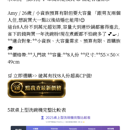
Amy / 26歲 / 小資族預算有限但要大容量 「跟男友兩個
人住,想說買大一點以後結婚也能用!😊
這台8人份不到萬元超划算,容量大到連炒鍋都塞得進去,
省下的錢夠買一年洗碗粉!現在煮飯都不怕碗多了 💕🍳」
**適合對象:**小資族、大容量需求、預算有限、首購族
🎓
**價格帶:**入門款 **容量:**8人份 **尺寸:**55×50×
49cm
🛒 立即選購>> 破萬有找!8人份超高CP值!
5款桌上型洗碗機完整比較表