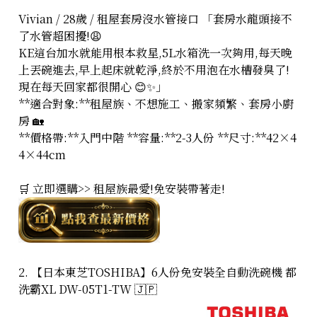
Vivian / 28歲 / 租屋套房沒水管接口 「套房水龍頭接不
了水管超困擾!😩
KE這台加水就能用根本救星,5L水箱洗一次夠用,每天晚
上丟碗進去,早上起床就乾淨,終於不用泡在水槽發臭了!
現在每天回家都很開心 😊✨」
**適合對象:**租屋族、不想施工、搬家頻繁、套房小廚
房 🏡
**價格帶:**入門中階 **容量:**2-3人份 **尺寸:**42×4
4×44cm
🛒 立即選購>> 租屋族最愛!免安裝帶著走!
2. 【日本東芝TOSHIBA】6人份免安裝全自動洗碗機 都
洗霸XL DW-05T1-TW 🇯🇵