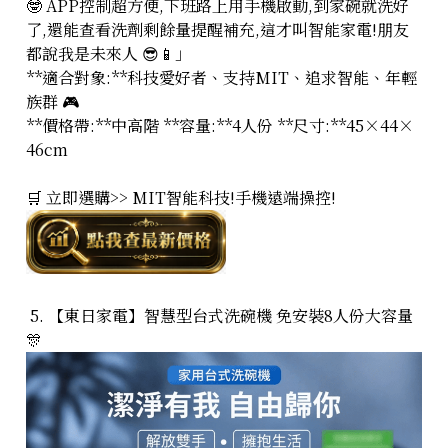
🤓 APP控制超方便,下班路上用手機啟動,到家碗就洗好
了,還能查看洗劑剩餘量提醒補充,這才叫智能家電!朋友
都說我是未來人 😎📱」
**適合對象:**科技愛好者、支持MIT、追求智能、年輕
族群 🎮
**價格帶:**中高階 **容量:**4人份 **尺寸:**45×44×
46cm
🛒 立即選購>> MIT智能科技!手機遠端操控!
5. 【東日家電】智慧型台式洗碗機 免安裝8人份大容量
🎊