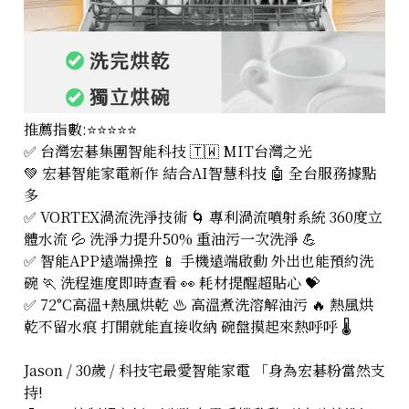
推薦指數:⭐⭐⭐⭐⭐
✅ 台灣宏碁集團智能科技 🇹🇼 MIT台灣之光
💚 宏碁智能家電新作 結合AI智慧科技 🤖 全台服務據點
多
✅ VORTEX渦流洗淨技術 🌀 專利渦流噴射系統 360度立
體水流 💦 洗淨力提升50% 重油污一次洗淨 💪
✅ 智能APP遠端操控 📱 手機遠端啟動 外出也能預約洗
碗 🏃 洗程進度即時查看 👀 耗材提醒超貼心 💝
✅ 72°C高溫+熱風烘乾 ♨️ 高溫煮洗溶解油污 🔥 熱風烘
乾不留水痕 打開就能直接收納 碗盤摸起來熱呼呼 🌡️
Jason / 30歲 / 科技宅最愛智能家電 「身為宏碁粉當然支
持!