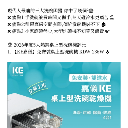
現代人最痛的三大洗碗困擾,你中了幾個?😱
❌ 痛點1:手洗碗浪費時間又傷手,冬天碰冷水更痛苦 🥶
❌ 痛點2:租屋套房空間有限,傳統洗碗機裝不下 🏠
❌ 痛點3:小家庭碗盤少,大型洗碗機不划算又浪費 💸
🏆 2026年度5大熱銷桌上型洗碗機評比
1. 【KE嘉儀】免安裝桌上型洗碗機 KDW-236W 🌟