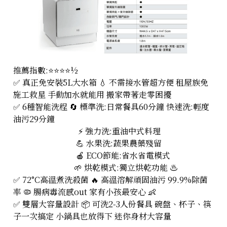
推薦指數:⭐⭐⭐⭐½
✅ 真正免安裝5L大水箱 💧 不需接水管超方便 租屋族免
施工救星 手動加水就能用 搬家帶著走零困擾
✅ 6種智能洗程 🔄 標準洗:日常餐具60分鐘 快速洗:輕度
油污29分鐘
⚡ 強力洗:重油中式料理
💪 水果洗:蔬果農藥殘留
🍎 ECO節能:省水省電模式
🌱 烘乾模式:獨立烘乾功能 ♨️
✅ 72°C高溫煮洗殺菌 🔥 高溫溶解頑固油污 99.9%除菌
率 🦠 腸病毒流感out 家有小孩最安心 👶
✅ 雙層大容量設計 📦 可洗2-3人份餐具 碗盤、杯子、筷
子一次搞定 小鍋具也放得下 迷你身材大容量