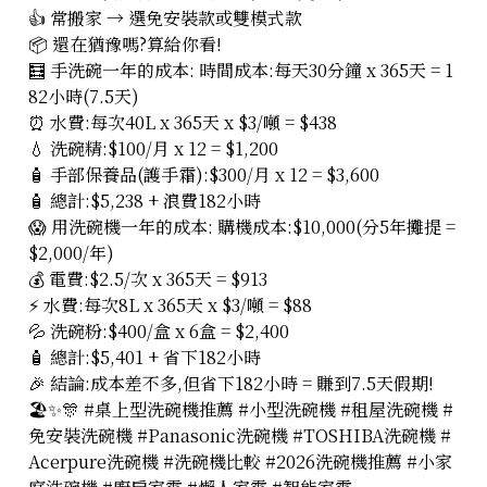
👍 常搬家 → 選免安裝款或雙模式款
📦 還在猶豫嗎?算給你看!
🧮 手洗碗一年的成本: 時間成本:每天30分鐘 x 365天 = 1
82小時(7.5天)
⏰ 水費:每次40L x 365天 x $3/噸 = $438
💧 洗碗精:$100/月 x 12 = $1,200
🧴 手部保養品(護手霜):$300/月 x 12 = $3,600
🧴 總計:$5,238 + 浪費182小時
😱 用洗碗機一年的成本: 購機成本:$10,000(分5年攤提 =
$2,000/年)
💰 電費:$2.5/次 x 365天 = $913
⚡ 水費:每次8L x 365天 x $3/噸 = $88
💦 洗碗粉:$400/盒 x 6盒 = $2,400
🧴 總計:$5,401 + 省下182小時
🎉 結論:成本差不多,但省下182小時 = 賺到7.5天假期!
🏖️✨🎊 #桌上型洗碗機推薦 #小型洗碗機 #租屋洗碗機 #
免安裝洗碗機 #Panasonic洗碗機 #TOSHIBA洗碗機 #
Acerpure洗碗機 #洗碗機比較 #2026洗碗機推薦 #小家