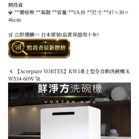
期投資
💎 **價格帶:**高階 **容量:**3人份 **尺寸:**47×30×
46cm
🛒 立即選購>> 日本原裝!品質保證用十年!
4. 【Acerpure VORTEX】KW1桌上型全自動洗碗機 K
W534-60W 🚀