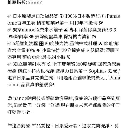
推薦指數:⭐⭐⭐⭐⭐
✅ 日本原裝進口頂級品質 🎯 100%日本製造 🇯🇵 Panas
onic百年工藝 精密度業界第一 用10年不後悔 💯
✅ 獨家nanoe X奈米水離子 🌊 專利除菌除臭技術 99.9
9%除菌率 🦠 去除碗盤異味 保持機內清新 🌸
✅ 5種智能洗程 🎛️ 80度強力洗:重油中式料理 🔥 節能洗:
省水省電40% 🌱 少量快洗:29分鐘完成 ⚡ 低溫洗:塑膠容
器專用 預約功能:最長24小時 ⏰
✅ 3D立體噴射水流 💦 上下雙噴臂360度旋轉 無死角深層
清潔 碗底、杯內也洗淨 洗淨力日系第一 Sophia / 32歲 /
追求日系品質完美主義 「用過兩台雜牌後終於入手Pana
sonic,品質真的差很多!
😍 nanoe除菌技術讓碗盤沒異味,洗完的玻璃杯晶亮到反
光,雖然貴但一分錢一分貨!現在朋友來家裡都說我的杯子
好乾淨 ✨🥂」
**適合對象:**品質控、日系愛好者、追求完美洗淨、長