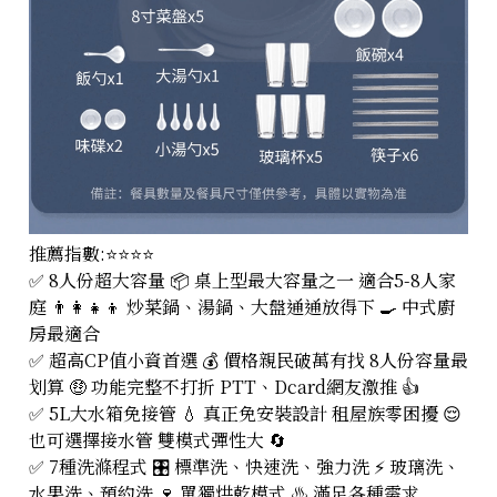
推薦指數:⭐⭐⭐⭐
✅ 8人份超大容量 📦 桌上型最大容量之一 適合5-8人家
庭 👨‍👩‍👧‍👦 炒菜鍋、湯鍋、大盤通通放得下 🍳 中式廚
房最適合
✅ 超高CP值小資首選 💰 價格親民破萬有找 8人份容量最
划算 🤑 功能完整不打折 PTT、Dcard網友激推 👍
✅ 5L大水箱免接管 💧 真正免安裝設計 租屋族零困擾 😌
也可選擇接水管 雙模式彈性大 🔄
✅ 7種洗滌程式 🎛️ 標準洗、快速洗、強力洗 ⚡ 玻璃洗、
水果洗、預約洗 🍷 單獨烘乾模式 ♨️ 滿足各種需求