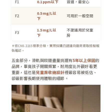
F1
0.1ppm以下
首選，最安心
0.5mg/L以
F2
可用於一般空間
下
1.5mg/L以
不建議用於兒童
F3
下
房
＊依CNS 2215標準分級，實際採購仍建議向廠商索取檢驗報
告確認。
五金部分，滑軌與鉸鏈盡量挑選有
5年以上保固
的
品牌，畢竟孩子開關頻繁，耐用度比外觀好看更
重要，這也是
兒童房收納設計
裡最容易被低估、
卻最影響長期使用體驗的細節。