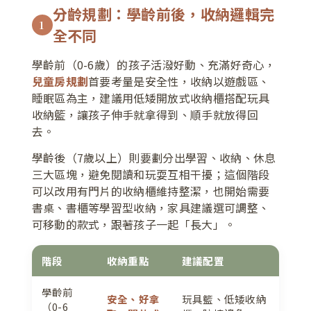
分齡規劃：學齡前後，收納邏輯完
1
全不同
學齡前（0-6歲）的孩子活潑好動、充滿好奇心，
兒童房規劃
首要考量是安全性，收納以遊戲區、
睡眠區為主，建議用低矮開放式收納櫃搭配玩具
收納籃，讓孩子伸手就拿得到、順手就放得回
去。
學齡後（7歲以上）則要劃分出學習、收納、休息
三大區塊，避免閱讀和玩耍互相干擾；這個階段
可以改用有門片的收納櫃維持整潔，也開始需要
書桌、書櫃等學習型收納，家具建議選可調整、
可移動的款式，跟著孩子一起「長大」。
階段
收納重點
建議配置
學齡前
安全、好拿
玩具籃、低矮收納
（0-6