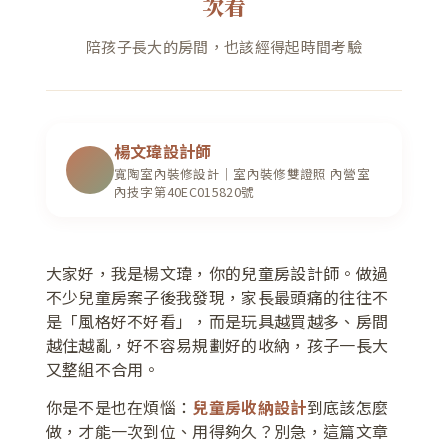
次看
陪孩子長大的房間，也該經得起時間考驗
楊文瑋設計師
寬陶室內裝修設計｜室內裝修雙證照 內營室
內技字第40EC015820號
大家好，我是楊文瑋，你的兒童房設計師。做過
不少兒童房案子後我發現，家長最頭痛的往往不
是「風格好不好看」，而是玩具越買越多、房間
越住越亂，好不容易規劃好的收納，孩子一長大
又整組不合用。
你是不是也在煩惱：
兒童房收納設計
到底該怎麼
做，才能一次到位、用得夠久？別急，這篇文章