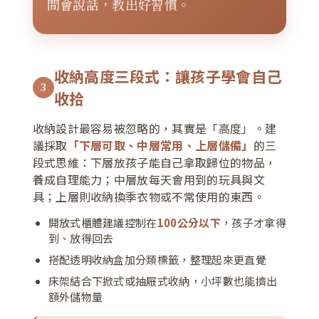
間會說話，教出好習慣。
收納高度三段式：讓孩子學會自己
3
收拾
收納設計最容易被忽略的，其實是「高度」。建
議採取
「下層可取、中層常用、上層儲備」
的三
段式思維：下層放孩子能自己拿取歸位的物品，
養成自理能力；中層放每天會用到的玩具與文
具；上層則收納換季衣物或不常使用的東西。
開放式櫃體建議控制在
100公分以下
，孩子才拿得
到、放得回去
搭配透明收納盒加分類標籤，整理起來更直覺
床架結合下掀式或抽屜式收納，小坪數也能擠出
額外儲物量