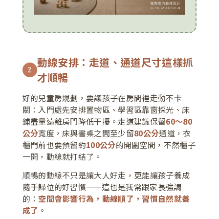
動線安排：走道、通道尺寸這樣抓
2
才順暢
好的兒童房規劃，要讓孩子在房間裡走動不卡
關：入門處先安排置物區、學習區靠窗採光、床
鋪盡量遠離房門降低干擾。走道建議保留
60～80
公分
寬度，床與書桌之間至少留
80公分
通道，衣
櫃門前也要預留約
100公分
的開闔空間，不然櫃子
一開，動線就打結了。
順暢的動線不只是讓大人好走，更能讓孩子養成
隨手歸位的好習慣——這也是我常跟家長強調
的：
空間會影響行為，動線順了，習慣自然就養
成了
。