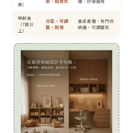
取、開放式
櫃、防撞邊角
歲）
學齡後
分區、可調
書桌書櫃、有門收
（7歲以
整、耐用
納櫃、可調層架
上）