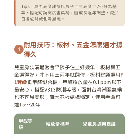
Tips：桌面高度建議以孩子手肘高度±2公分為基
準，搭配可調高度書桌椅，隨成長逐年調整，減少
日後駝背或側彎風險。
耐用技巧：板材、五金怎麼選才撐
4
得久
兒童房裝潢通常會陪孩子住上好幾年，板材與五
金選得好，才不用三兩年就翻修。板材建議選用
F
1等級
低甲醛塑合板，甲醛釋放量在0.1ppm以下
最安心，搭配V313防潮等級，面對台灣潮濕氣候
也不容易變形；實木芯板結構穩定，使用壽命可
達15～20年。
甲醛等
釋放量標準
兒童房適用建議
級